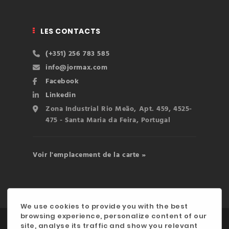
LES CONTACTS
(+351) 256 783 585
info@jormax.com
Facebook
Linkedin
Zona Industrial Rio Meão, Apt. 459, 4525-
475 - Santa Maria da Feira, Portugal
Voir l'emplacement de la carte »
We use cookies to provide you with the best
browsing experience, personalize content of our
©2020 JORMAX INDÚSTRIA, LDA. | Développé par
site, analyse its traffic and show you relevant