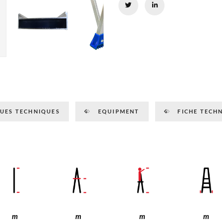
UES TECHNIQUES
EQUIPMENT
FICHE TECH
m
m
m
m