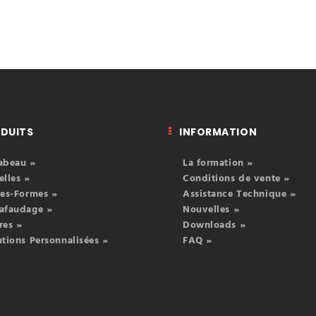
DUITS
INFORMATION
abeau »
La formation »
elles »
Conditions de vente »
tes-Formes »
Assistance Technique »
afaudage »
Nouvelles »
res »
Downloads »
utions Personnalisées »
FAQ »