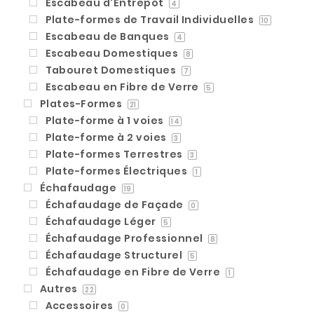
Escabeau d'Entrepôt
4
Plate-formes de Travail Individuelles
10
Escabeau de Banques
4
Escabeau Domestiques
8
Tabouret Domestiques
7
Escabeau en Fibre de Verre
5
Plates-Formes
21
Plate-forme à 1 voies
14
Plate-forme à 2 voies
3
Plate-formes Terrestres
3
Plate-formes Électriques
1
Échafaudage
19
Échafaudage de Façade
0
Échafaudage Léger
5
Échafaudage Professionnel
8
Échafaudage Structurel
5
Échafaudage en Fibre de Verre
1
Autres
22
Accessoires
0