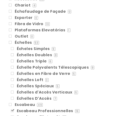
Chariot
4
Échafaudage de Façade
0
Exporter
0
Fibra de Vidro
10
Plataformas Elevatórias
1
Outlet
0
Échelles
53
Écheles Simples
9
Échelles Doubles
8
Échelles Triple
6
Échelle Polyvalents Télescopiques
9
Échelles en Fibre de Verre
5
Échelles Loft
3
Échelles Spéciaux
5
Échelles d'Accès Verticaux
5
Échelles D'Accès
7
Escabeau
49
Escabeau Professionnelles
19