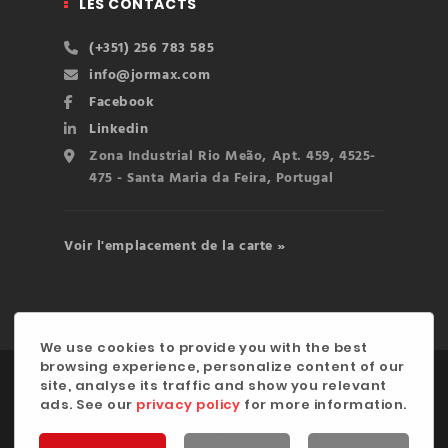
LES CONTACTS
(+351) 256 783 585
info@jormax.com
Facebook
Linkedin
Zona Industrial Rio Meão, Apt. 459, 4525-
475 - Santa Maria da Feira, Portugal
Voir l'emplacement de la carte »
We use cookies to provide you with the best
browsing experience, personalize content of our
©2020 JORMAX INDÚSTRIA, LDA. | Développé par
site, analyse its traffic and show you relevant
ads. See our
privacy policy
for more information.
digitalgreen
Politique de Confidentialité