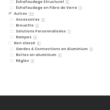
Échafaudage Structurel
5
Échafaudage en Fibre de Verre
1
Autres
22
Accessoires
0
Brouette
2
Solutions Personnalisées
1
Rampes
4
Non classé
5
Gardes & Connections en Aluminium
2
Boîtes en aluminium
3
Règles
2