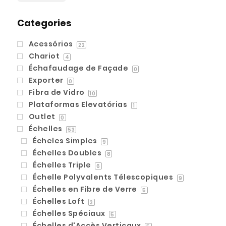
Categories
Acessórios
22
Chariot
4
Échafaudage de Façade
0
Exporter
0
Fibra de Vidro
10
Plataformas Elevatórias
1
Outlet
0
Échelles
53
Écheles Simples
9
Échelles Doubles
8
Échelles Triple
6
Échelle Polyvalents Télescopiques
9
Échelles en Fibre de Verre
5
Échelles Loft
3
Échelles Spéciaux
5
Échelles d'Accès Verticaux