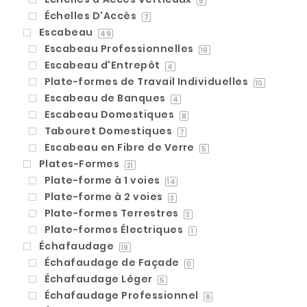
5
Échelles D'Accès
7
Escabeau
49
Escabeau Professionnelles
19
Escabeau d'Entrepôt
4
Plate-formes de Travail Individuelles
10
Escabeau de Banques
4
Escabeau Domestiques
8
Tabouret Domestiques
7
Escabeau en Fibre de Verre
5
Plates-Formes
21
Plate-forme à 1 voies
14
Plate-forme à 2 voies
3
Plate-formes Terrestres
3
Plate-formes Électriques
1
Échafaudage
19
Échafaudage de Façade
0
Échafaudage Léger
5
Échafaudage Professionnel
8