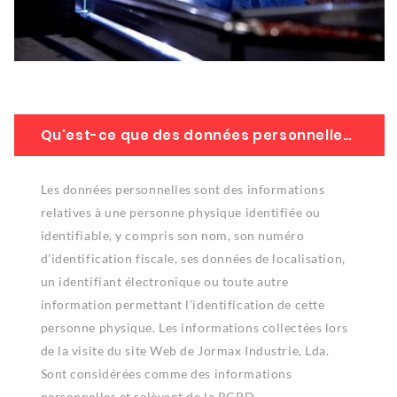
Qu'est-ce que des données personnelles ?
Les données personnelles sont des informations
relatives à une personne physique identifiée ou
identifiable, y compris son nom, son numéro
d’identification fiscale, ses données de localisation,
un identifiant électronique ou toute autre
information permettant l’identification de cette
personne physique. Les informations collectées lors
de la visite du site Web de Jormax Industrie, Lda.
Sont considérées comme des informations
personnelles et relèvent de la RGPD.