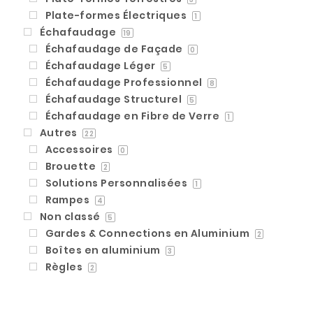
Plate-formes Électriques
1
Échafaudage
19
Échafaudage de Façade
0
Échafaudage Léger
5
Échafaudage Professionnel
8
Échafaudage Structurel
5
Échafaudage en Fibre de Verre
1
Autres
22
Accessoires
0
Brouette
2
Solutions Personnalisées
1
Rampes
4
Non classé
5
Gardes & Connections en Aluminium
2
Boîtes en aluminium
3
Règles
2