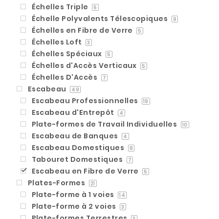
Échelles Triple
6
Échelle Polyvalents Télescopiques
9
Échelles en Fibre de Verre
5
Échelles Loft
3
Échelles Spéciaux
5
Échelles d'Accès Verticaux
5
Échelles D'Accès
7
Escabeau
49
Escabeau Professionnelles
19
Escabeau d'Entrepôt
4
Plate-formes de Travail Individuelles
10
Escabeau de Banques
4
Escabeau Domestiques
8
Tabouret Domestiques
7
Escabeau en Fibre de Verre
5
Plates-Formes
21
Plate-forme à 1 voies
14
Plate-forme à 2 voies
3
Plate-formes Terrestres
3