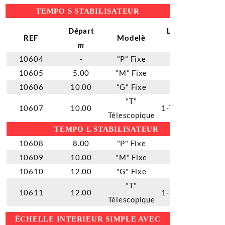
TEMPO S STABILISATEUR
Départ
Largeur
REF
Modelè
m
m
10604
-
"P" Fixe
1.51
10605
5.00
"M" Fixe
1.83
10606
10.00
"G" Fixe
2.57
"T"
10607
10.00
1-70 - 2.50
Télescopique
TEMPO L STABILISATEUR
10608
8.00
"P" Fixe
1.51
10609
10.00
"M" Fixe
1.83
10610
12.00
"G" Fixe
2.57
"T"
10611
12.00
1-70 - 2.50
Télescopique
ÉCHELLE INTERIEUR SIMPLE AVEC