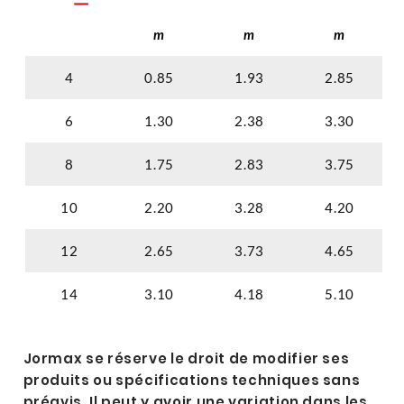
m
m
m
4
0.85
1.93
2.85
6
1.30
2.38
3.30
8
1.75
2.83
3.75
10
2.20
3.28
4.20
12
2.65
3.73
4.65
14
3.10
4.18
5.10
Jormax se réserve le droit de modifier ses
produits ou spécifications techniques sans
préavis. Il peut y avoir une variation dans les