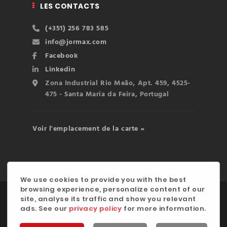
LES CONTACTS
(+351) 256 783 585
info@jormax.com
Facebook
Linkedin
Zona Industrial Rio Meão, Apt. 459, 4525-
475 - Santa Maria da Feira, Portugal
Voir l'emplacement de la carte »
We use cookies to provide you with the best
browsing experience, personalize content of our
©2020 JORMAX INDÚSTRIA, LDA. | Développé par
site, analyse its traffic and show you relevant
ads. See our
privacy policy
for more information.
digitalgreen
Politique de Confidentialité