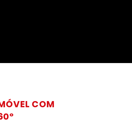
MÓVEL COM
60º