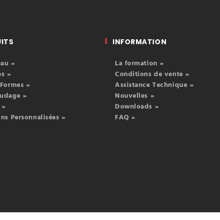
ITS
INFORMATION
au »
La formation »
es »
Conditions de vente »
-Formes »
Assistance Technique »
audage »
Nouvelles »
 »
Downloads »
ons Personnalisées »
FAQ »