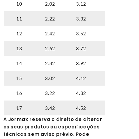
10
2.02
3.12
4.02
11
2.22
3.32
4.22
12
2.42
3.52
4.42
13
2.62
3.72
4.62
14
2.82
3.92
4.82
15
3.02
4.12
5.02
16
3.22
4.32
5.22
17
3.42
4.52
5.42
A Jormax reserva o direito de alterar
os seus produtos ou especificações
técnicas sem aviso prévio. Pode