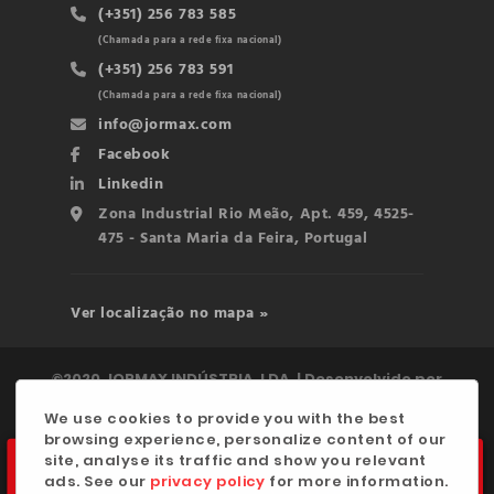
(+351) 256 783 585
(Chamada para a rede fixa nacional)
(+351) 256 783 591
(Chamada para a rede fixa nacional)
info@jormax.com
Facebook
Linkedin
Zona Industrial Rio Meão, Apt. 459, 4525-
475 - Santa Maria da Feira, Portugal
Ver localização no mapa »
©2020 JORMAX INDÚSTRIA, LDA. | Desenvolvido por
digitalgreen
We use cookies to provide you with the best
browsing experience, personalize content of our
Política de Privacidade
×
site, analyse its traffic and show you relevant
Estaremos encerrados para
ads. See our
privacy policy
for more information.