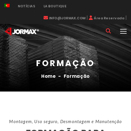
NOTÍCIAS
LA BOUTIQUE
|
|
INFO@JORMAX.COM
Área Reservada
FORMAÇÃO
Home
-
Formação
Montagem, Uso seguro, Desmontagem e Manutenção