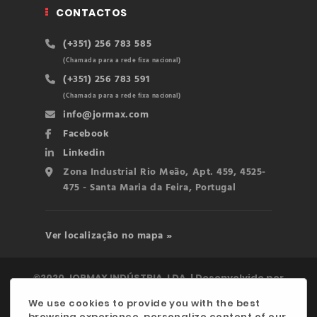
CONTACTOS
(+351) 256 783 585
(Chamada para a rede fixa nacional)
(+351) 256 783 591
(Chamada para a rede fixa nacional)
info@jormax.com
Facebook
Linkedin
Zona Industrial Rio Meão, Apt. 459, 4525-
475 - Santa Maria da Feira, Portugal
Ver localização no mapa »
©2020 JORMAX INDÚSTRIA, LDA. | Desenvolvido por
digitalgreen
We use cookies to provide you with the best
browsing experience, personalize content of our