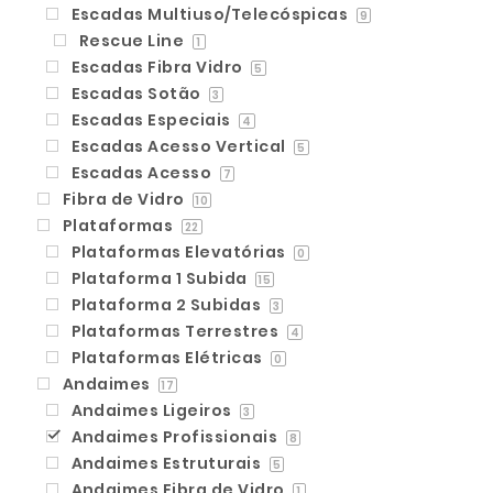
Escadas Multiuso/Telecóspicas
9
Rescue Line
1
Escadas Fibra Vidro
5
Escadas Sotão
3
Escadas Especiais
4
Escadas Acesso Vertical
5
Escadas Acesso
7
Fibra de Vidro
10
Plataformas
22
Plataformas Elevatórias
0
Plataforma 1 Subida
15
Plataforma 2 Subidas
3
Plataformas Terrestres
4
Plataformas Elétricas
0
Andaimes
17
Andaimes Ligeiros
3
Andaimes Profissionais
8
Andaimes Estruturais
5
Andaimes Fibra de Vidro
1