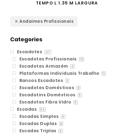
TEMPO L 1.35 M LARGURA
Andaimes Profissionais
Categories
Escadotes
47
Escadotes Profissionais
19
Escadotes Armazém
4
Plataformas Individuais Trabalho
11
Bancos Escadotes
3
Escadotes Domésticos
8
Escadotins Domésticos
5
Escadotes Fibra Vidro
5
Escadas
54
Escadas Simples
9
Escadas Duplas
8
Escadas Triplas
6