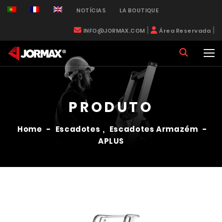
NOTÍCIAS
LA BOUTIQUE
|
|
INFO@JORMAX.COM
Área Reservada
PRODUTO
Home
-
Escadotes
,
Escadotes Armazém
-
APLUS