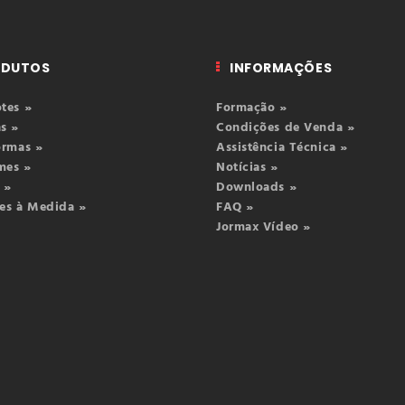
ODUTOS
INFORMAÇÕES
tes »
Formação »
s »
Condições de Venda »
ormas »
Assistência Técnica »
mes »
Notícias »
 »
Downloads »
es à Medida »
FAQ »
Jormax Vídeo »