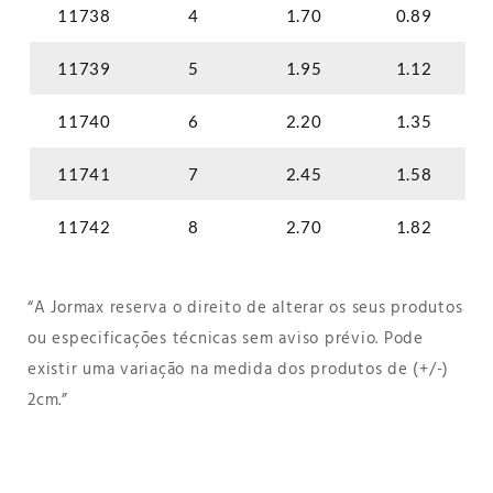
11738
4
1.70
0.89
11739
5
1.95
1.12
11740
6
2.20
1.35
11741
7
2.45
1.58
11742
8
2.70
1.82
“A Jormax reserva o direito de alterar os seus produtos
ou especificações técnicas sem aviso prévio. Pode
existir uma variação na medida dos produtos de (+/-)
2cm.”