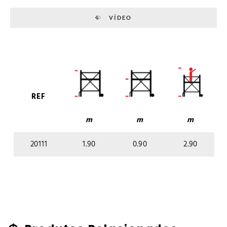
VÍDEO
REF
m
m
m
20111
1.90
0.90
2.90
1