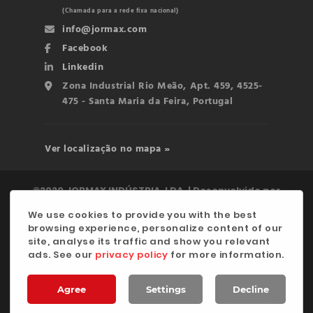
(Chamada para a rede fixa nacional)
info@jormax.com
Facebook
Linkedin
Zona Industrial Rio Meão, Apt. 459, 4525-
475 - Santa Maria da Feira, Portugal
Ver localização no mapa »
©2020 JORMAX INDÚSTRIA, LDA. | Desenvolvido por
digitalgreen
We use cookies to provide you with the best
browsing experience, personalize content of our
Política de Privacidade
site, analyse its traffic and show you relevant
ads. See our
privacy policy
for more information.
Agree
Settings
Decline