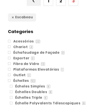
1
2
3
Escabeau
Categories
Acessórios
22
Chariot
4
Échafaudage de Façade
0
Exporter
0
Fibra de Vidro
10
Plataformas Elevatórias
1
Outlet
0
Échelles
53
Écheles Simples
9
Échelles Doubles
8
Échelles Triple
6
Échelle Polyvalents Télescopiques
9