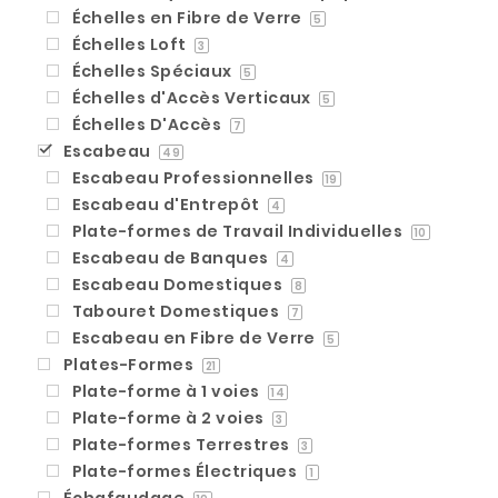
Échelles en Fibre de Verre
5
Échelles Loft
3
Échelles Spéciaux
5
Échelles d'Accès Verticaux
5
Échelles D'Accès
7
Escabeau
49
Escabeau Professionnelles
19
Escabeau d'Entrepôt
4
Plate-formes de Travail Individuelles
10
Escabeau de Banques
4
Escabeau Domestiques
8
Tabouret Domestiques
7
Escabeau en Fibre de Verre
5
Plates-Formes
21
Plate-forme à 1 voies
14
Plate-forme à 2 voies
3
Plate-formes Terrestres
3
Plate-formes Électriques
1
Échafaudage