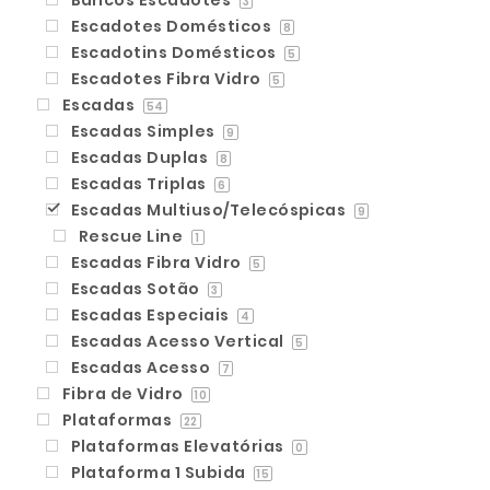
Bancos Escadotes
3
Escadotes Domésticos
8
Escadotins Domésticos
5
Escadotes Fibra Vidro
5
Escadas
54
Escadas Simples
9
Escadas Duplas
8
Escadas Triplas
6
Escadas Multiuso/Telecóspicas
9
Rescue Line
1
Escadas Fibra Vidro
5
Escadas Sotão
3
Escadas Especiais
4
Escadas Acesso Vertical
5
Escadas Acesso
7
Fibra de Vidro
10
Plataformas
22
Plataformas Elevatórias
0
Plataforma 1 Subida
15