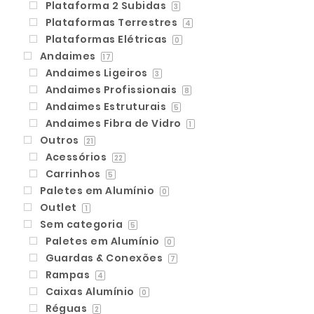
Plataforma 2 Subidas
3
Plataformas Terrestres
4
Plataformas Elétricas
0
Andaimes
17
Andaimes Ligeiros
3
Andaimes Profissionais
8
Andaimes Estruturais
5
Andaimes Fibra de Vidro
1
Outros
21
Acessórios
22
Carrinhos
5
Paletes em Alumínio
0
Outlet
1
Sem categoria
5
Paletes em Alumínio
0
Guardas & Conexões
7
Rampas
4
Caixas Alumínio
0
Réguas
2