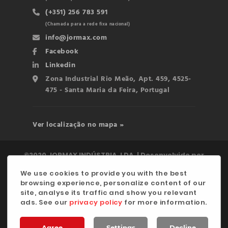
(+351) 256 783 591
(Chamada para a rede fixa nacional)
info@jormax.com
Facebook
Linkedin
Zona Industrial Rio Meão, Apt. 459, 4525-
475 - Santa Maria da Feira, Portugal
Ver localização no mapa »
©2020 JORMAX INDÚSTRIA, LDA. | Desenvolvido por
digitalgreen
We use cookies to provide you with the best
browsing experience, personalize content of our
Política de Privacidade
site, analyse its traffic and show you relevant
ads. See our
privacy policy
for more information.
Agree
Settings
Decline