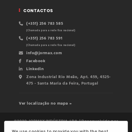
CONTACTOS
(+351) 256 783 585
(Chamada para a rede fixa nacional)
(+351) 256 783 591
(Chamada para a rede fixa nacional)
info@jormax.com
Facebook
Linkedin
Zona Industrial Rio Meão, Apt. 459, 4525-
475 - Santa Maria da Feira, Portugal
Ver localização no mapa »
©2020 JORMAX INDÚSTRIA, LDA. | Desenvolvido por
digitalgreen
We use cookies to provide you with the best