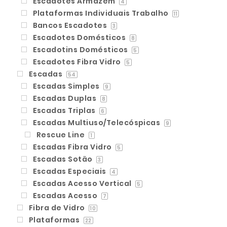
Escadotes Armazém
4
Plataformas Individuais Trabalho
11
Bancos Escadotes
3
Escadotes Domésticos
8
Escadotins Domésticos
5
Escadotes Fibra Vidro
5
Escadas
54
Escadas Simples
9
Escadas Duplas
8
Escadas Triplas
6
Escadas Multiuso/Telecóspicas
9
Rescue Line
1
Escadas Fibra Vidro
5
Escadas Sotão
3
Escadas Especiais
4
Escadas Acesso Vertical
5
Escadas Acesso
7
Fibra de Vidro
10
Plataformas
22