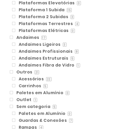
Plataformas Elevatórias
0
Plataforma 1 Subida
15
Plataforma 2 Subidas
3
Plataformas Terrestres
4
Plataformas Elétricas
0
Andaimes
17
Andaimes Ligeiros
3
Andaimes Profissionais
8
Andaimes Estruturais
5
Andaimes Fibra de Vidro
1
Outros
21
Acessórios
22
Carrinhos
5
Paletes em Alumínio
0
Outlet
1
Sem categoria
5
Paletes em Alumínio
0
Guardas & Conexões
7
Rampas
4