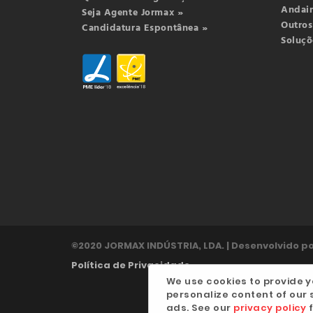
Andai
Seja Agente Jormax »
Outros
Candidatura Espontânea »
Soluçõ
©2020 JORMAX INDÚSTRIA, LDA. | Desenvolvido p
Política de Privacidade
We use cookies to provide y
personalize content of our s
ads. See our
privacy policy
f