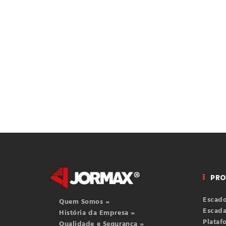
PR
Escado
Quem Somos »
Escada
História da Empresa »
Plataf
Qualidade e Segurança »