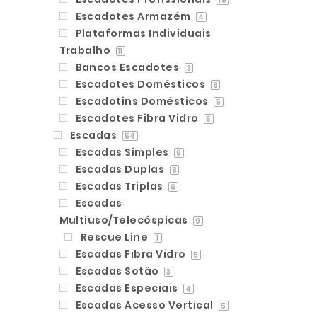
19
Escadotes Armazém
4
Plataformas Individuais
Trabalho
11
Bancos Escadotes
3
Escadotes Domésticos
8
Escadotins Domésticos
5
Escadotes Fibra Vidro
5
Escadas
54
Escadas Simples
9
Escadas Duplas
8
Escadas Triplas
6
Escadas
Multiuso/Telecóspicas
9
Rescue Line
1
Escadas Fibra Vidro
5
Escadas Sotão
3
Escadas Especiais
4
Escadas Acesso Vertical
5