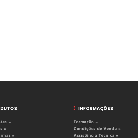
ODUTOS
INFORMAÇÕES
tes »
Formação »
s »
Condições de Venda »
ormas »
Assistência Técnica »