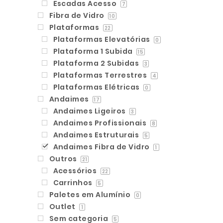
Escadas Acesso
7
Fibra de Vidro
10
Plataformas
22
Plataformas Elevatórias
0
Plataforma 1 Subida
15
Plataforma 2 Subidas
3
Plataformas Terrestres
4
Plataformas Elétricas
0
Andaimes
17
Andaimes Ligeiros
3
Andaimes Profissionais
8
Andaimes Estruturais
5
Andaimes Fibra de Vidro
1
Outros
21
Acessórios
22
Carrinhos
5
Paletes em Alumínio
0
Outlet
1
Sem categoria
5