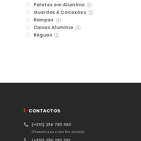
Paletes em Alumínio
0
Guardas & Conexões
7
Rampas
4
Caixas Alumínio
0
Réguas
2
CONTACTOS
(+351) 256 783 585
(Chamada para a rede fixa nacional)
(+351) 256 783 591