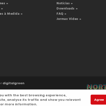
mes »
Notícias »
 »
Downloads »
es à Medida »
FAQ »
Jormax Vídeo »
or
digitalgreen
ou with the best browsing experience,
ite, analyse its traffic and show you relevant
Agree
or more information.